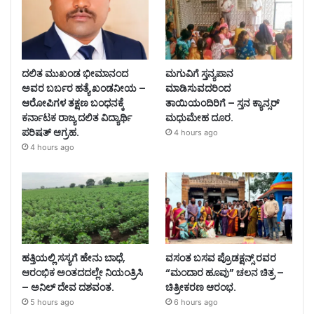
ದಲಿತ ಮುಖಂಡ ಭೀಮಾನಂದ
ಮಗುವಿಗೆ ಸ್ತನ್ಯಪಾನ
ಅವರ ಬರ್ಬರ ಹತ್ಯೆ ಖಂಡನೀಯ –
ಮಾಡಿಸುವದರಿಂದ
ಆರೋಪಿಗಳ ತಕ್ಷಣ ಬಂಧನಕ್ಕೆ
ತಾಯಿಯಂದಿರಿಗೆ – ಸ್ತನ ಕ್ಯಾನ್ಸರ್
ಕರ್ನಾಟಕ ರಾಜ್ಯ ದಲಿತ ವಿದ್ಯಾರ್ಥಿ
ಮಧುಮೇಹ ದೂರ.
ಪರಿಷತ್ ಆಗ್ರಹ.
4 hours ago
4 hours ago
ಹತ್ತಿಯಲ್ಲಿ ಸಸ್ಯಗೆ ಹೇನು ಬಾಧೆ,
ವಸಂತ ಬಸವ ಪ್ರೊಡಕ್ಷನ್ಸ್ ರವರ
ಆರಂಭಿಕ ಅಂತದದಲ್ಲೇ ನಿಯಂತ್ರಿಸಿ
“ಮಂದಾರ ಹೂವು” ಚಲನ ಚಿತ್ರ –
– ಅನಿಲ್ ದೇವ ದಶವಂತ.
ಚಿತ್ರೀಕರಣ ಆರಂಭ.
5 hours ago
6 hours ago