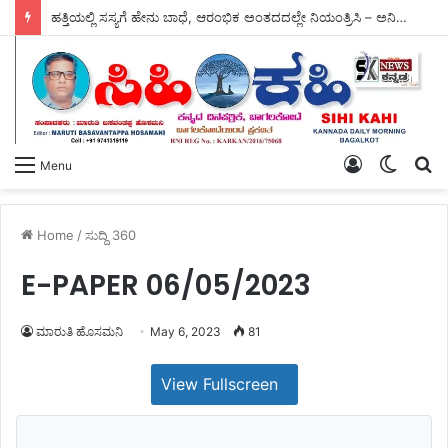
ಹತ್ತಿಯಲ್ಲಿ ಸಸ್ಯಗೆ ಹೇನು ಬಾಧೆ, ಆರಂಭಿಕ ಅಂತದದಲ್ಲೇ ನಿಯಂತ್ರಿಸಿ – ಅನಿಲ್ ದೇವ ದಶವಂತ.
Log
Switch
S
Menu
In
skin
fo
Home
/
ಸುದ್ದಿ 360
E-PAPER 06/05/2023
ಮಾರುತಿ ಹೊಸಮನಿ
May 6, 2023
81
View Fullscreen