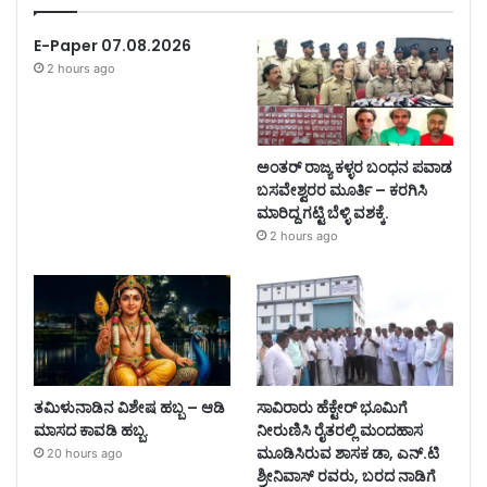
E-Paper 07.08.2026
2 hours ago
ಅಂತರ್ ರಾಜ್ಯ ಕಳ್ಳರ ಬಂಧನ ಪವಾಡ
ಬಸವೇಶ್ವರರ ಮೂರ್ತಿ – ಕರಗಿಸಿ
ಮಾರಿದ್ದ ಗಟ್ಟಿ ಬೆಳ್ಳಿ ವಶಕ್ಕೆ.
2 hours ago
ತಮಿಳುನಾಡಿನ ವಿಶೇಷ ಹಬ್ಬ – ಆಡಿ
ಸಾವಿರಾರು ಹೆಕ್ಟೇರ್ ಭೂಮಿಗೆ
ಮಾಸದ ಕಾವಡಿ ಹಬ್ಬ.
ನೀರುಣಿಸಿ ರೈತರಲ್ಲಿ ಮಂದಹಾಸ
ಮೂಡಿಸಿರುವ ಶಾಸಕ ಡಾ, ಎನ್.ಟಿ
20 hours ago
ಶ್ರೀನಿವಾಸ್ ರವರು, ಬರದ ನಾಡಿಗೆ