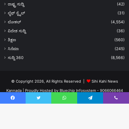
ರಾಷ್ಟ್ರ ಸುದ್ದಿ
(42)
ಲೈಫ್ ಸ್ಟೈಲ್
(31)
ಲೋಕಲ್
(4,554)
ವಿದೇಶ ಸುದ್ದಿ
(36)
ಶಿಕ್ಷಣ
(560)
ಸಿನೆಮಾ
(245)
ಸುದ್ದಿ 360
(8,566)
© Copyright 2026, All Rights Reserved |
Sihi Kahi News
Kannada
| Proudly Hosted by
Bluechip Infosystem - 9066066464
About US
Privacy Policy
Ads Policy
Terms and Conditions
Facebook
Twitter
WhatsApp
Telegram
Viber
Contact Us
Facebook
Twitter
YouTube
Instagram
Ba