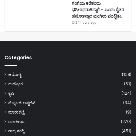
ಗಂಗೆಯ ಕರೆತಂದು
ಭಗೀರಥರಾಗಿದ್ದಾರೆ – ಎಂದು ರೈತರ
ಹರ್ಷೋದ್ಗಾರ ಮುಗಿಲು ಮುಟ್ಟಿತು.
24 hours ago
Categories
ಆರೋಗ್ಯ
(158)
ಉದ್ಯೋಗ
(61)
ಕೃಷಿ
(124)
ಟೆಕ್ನಾಲಜಿ ಅಪ್ಡೇಟ್
(34)
ಮಾರುಕಟ್ಟೆ
(9)
ರಾಜಕೀಯ
(270)
ರಾಜ್ಯ ಸುದ್ದಿ
(451)