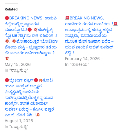
Related
BREAKING NEWS: ಉಡುಪಿ
BREAKING NEWS,
ಜಿಲ್ಲೆಯಲ್ಲಿ ಭ್ರಷ್ಟಾಚಾರದ
ರಾಜಕೀಯ ರಂಗದ ಆಶಾಕಿರಣ..!
ಮಹಾಸ್ಫೋಟ..!
ಹೆಡ್‌ಲೈನ್ಸ್‌:
ಅನಾಥಾಶ್ರಮದಲ್ಲಿ ಹುಟ್ಟು ಹಬ್ಬದ
ಸ್ಫೋಟಕ ಸತ್ಯಗಳು ಈಗ ಬಹಿರಂಗ..!
ಸಂಭ್ರಮ, ಮಾನವೀಯತೆಯ
.
ಲೋಕಾಯುಕ್ತರ ‘ಬೋಟಿಂಗ್’
ಮೂಲಕ ಹೊಸ ಇತಿಹಾಸ ಬರೆದ –
ಮೋಜು ಮಸ್ತಿ – ಭ್ರಷ್ಟಾಚಾರ ತಡೆಯ
ಯುವ ನಾಯಕ ಅಜಿತ್ ಕುಮಾರ್
ಬೇಕಾದವರೇ ಶಾಮೀಲಾಗಿದ್ದಾರಾ..?
ಶೆಟ್ಟಿ..!
February 14, 2026
May 15, 2026
In "ರಾಜಕೀಯ"
In "ರಾಜ್ಯ ಸುದ್ದಿ"
ಬ್ರೇಕಿಂಗ್ ನ್ಯೂಸ್
ಕೋಟ
ಯುವ ಕಾಂಗ್ರೆಸ್ ಅಧ್ಯಕ್ಷರ
ನೇತೃತ್ವದಲ್ಲಿ ಉಡುಪಿಯ
ಸಾಲಿಗ್ರಾಮದಲ್ಲಿ ರೊಚ್ಚಿಗೆದ್ದ ಯುವ
ಕಾಂಗ್ರೆಸ್, ಶಾಸಕ ಯಶ್‌ಪಾಲ್
ಸುವರ್ಣ ವಿರುದ್ಧ – ಕೆಪಿಸಿಸಿ ವಕ್ತಾರ
ಎಂ.ಜಿ. ಹೆಗಡೆ ಕಿಡಿ..!
August 1, 2026
In "ರಾಜ್ಯ ಸುದ್ದಿ"