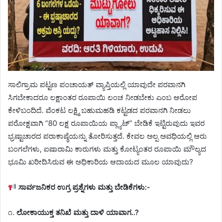
ಸಾಲಿಗ್ರಾಮ ಪಟ್ಟಣ ಪಂಚಾಯತ್ ವ್ಯಾಪ್ತಿಯಲ್ಲಿ ಯಾವುದೇ ಪರವಾನಗಿ
ಸಿಗಬೇಕಾದರೂ ಲಕ್ಷಾಂತರ ರೂಪಾಯಿ ಲಂಚ ನೀಡಬೇಕು ಎಂಬ ಆರೋಪ
ಕೇಳಿಬಂದಿದೆ. ವೆಂಕಟ ಲಕ್ಷ್ಮಿ ಬಹುಮಹಡಿ ಕಟ್ಟಡದ ಪರವಾನಗಿ ನೀಡಲು
ಪರೋಕ್ಷವಾಗಿ “80 ಲಕ್ಷ ರೂಪಾಯಿಯ ಪ್ಲ್ಯಾಟ್” ಬೇಡಿಕೆ ಇಟ್ಟಿರುವುದು ಇವರ
ಭ್ರಷ್ಟಾಚಾರದ ಪರಾಕಾಷ್ಠೆಯನ್ನು ತೋರಿಸುತ್ತದೆ. ಕೇವಲ ಅಲ್ಪ ಅವಧಿಯಲ್ಲಿ ಆರು
ಬಂಗಲೆಗಳು, ಐಷಾರಾಮಿ ಕಾರುಗಳು ಮತ್ತು ಕೋಟ್ಯಂತರ ರೂಪಾಯಿ ಮೌಲ್ಯದ
ಭೂಮಿ ಖರೀದಿಸಿರುವ ಈ ಅಧಿಕಾರಿಯ ಆದಾಯದ ಮೂಲ ಯಾವುದು?
ಸಾರ್ವಜನಿಕರ ಉಗ್ರ ಪ್ರಶ್ನೆಗಳು ಮತ್ತು ಬೇಡಿಕೆಗಳು:-
೧.
ಲೋಕಾಯುಕ್ತ ತನಿಖೆ ಮತ್ತು ದಾಳಿ ಯಾವಾಗ..?