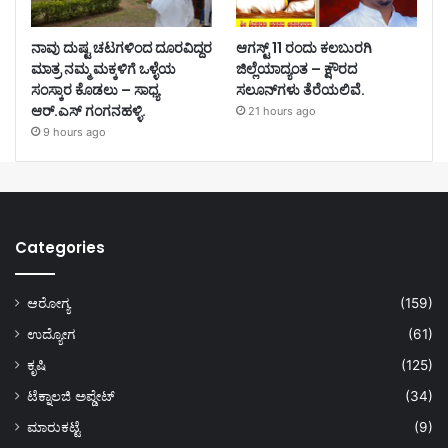
ನಾವು ದುಷ್ಟ ಚಟಗಳಿಂದ ದೂರವಿದ್ದರ
ಆಗಸ್ಟ್ 11 ರಂದು ಕಲಬುರಗಿ
ಮಾತ್ರ ನಮ್ಮ ಮಕ್ಕಳಿಗೆ ಒಳ್ಳೆಯ
ಜಿಲ್ಲೆಯಾದ್ಯಂತ – ಕ್ಷೌರದ
ಸಂಸ್ಕಾರ ಕೊಡಲು – ಸಾಧ್ಯ
ಸಲೂನ್‌ಗಳು ತೆರೆಯಲಿವೆ.
ಆರ್.ಎಸ್ ಗಂಗನಹಳ್ಳಿ.
21 hours ago
9 hours ago
Categories
ಆರೋಗ್ಯ
(159)
ಉದ್ಯೋಗ
(61)
ಕೃಷಿ
(125)
ಟೆಕ್ನಾಲಜಿ ಅಪ್ಡೇಟ್
(34)
ಮಾರುಕಟ್ಟೆ
(9)