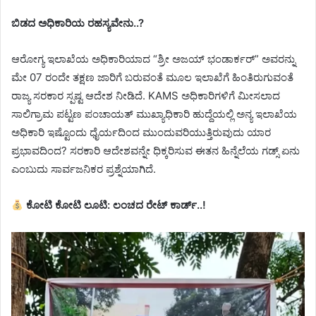
ಬಿಡದ ಅಧಿಕಾರಿಯ ರಹಸ್ಯವೇನು..?
ಆರೋಗ್ಯ ಇಲಾಖೆಯ ಅಧಿಕಾರಿಯಾದ “ಶ್ರೀ ಅಜಯ್ ಭಂಡಾರ್ಕರ್” ಅವರನ್ನು
ಮೇ 07 ರಂದೇ ತಕ್ಷಣ ಜಾರಿಗೆ ಬರುವಂತೆ ಮೂಲ ಇಲಾಖೆಗೆ ಹಿಂತಿರುಗುವಂತೆ
ರಾಜ್ಯ ಸರಕಾರ ಸ್ಪಷ್ಟ ಆದೇಶ ನೀಡಿದೆ. KAMS ಅಧಿಕಾರಿಗಳಿಗೆ ಮೀಸಲಾದ
ಸಾಲಿಗ್ರಾಮ ಪಟ್ಟಣ ಪಂಚಾಯತ್ ಮುಖ್ಯಾಧಿಕಾರಿ ಹುದ್ದೆಯಲ್ಲಿ ಅನ್ಯ ಇಲಾಖೆಯ
ಅಧಿಕಾರಿ ಇಷ್ಟೊಂದು ಧೈರ್ಯದಿಂದ ಮುಂದುವರಿಯುತ್ತಿರುವುದು ಯಾರ
ಪ್ರಭಾವದಿಂದ? ಸರಕಾರಿ ಆದೇಶವನ್ನೇ ಧಿಕ್ಕರಿಸುವ ಈತನ ಹಿನ್ನೆಲೆಯ ಗಡ್ಸ್ ಏನು
ಎಂಬುದು ಸಾರ್ವಜನಿಕರ ಪ್ರಶ್ನೆಯಾಗಿದೆ.
ಕೋಟಿ ಕೋಟಿ ಲೂಟಿ: ಲಂಚದ ರೇಟ್ ಕಾರ್ಡ್..!