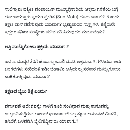
ಸಾಲಿಗ್ರಾಮ ಪಟ್ಟಣ ಪಂಚಾಯತ್ ಮುಖ್ಯಾಧಿಕಾರಿಯ ಅಕ್ರಮ ಗಳಿಕೆಯ ಬಗ್ಗೆ
ಲೋಕಾಯುಕ್ತರು ಸ್ವಯಂ ಪ್ರೇರಿತ (Suo Motu) ದೂರು ದಾಖಲಿಸಿ ಕೊಂಡು
ತಕ್ಷಣ ದಾಳಿ ನಡೆಸುವುದು ಯಾವಾಗ? ಭ್ರಷ್ಟಾಚಾರದ ಸಾಕ್ಷ್ಯಗಳು ಕಣ್ಣೆದುರೇ
ಇದ್ದರೂ ತನಿಖಾ ಸಂಸ್ಥೆಗಳು ಮೌನ ವಹಿಸಿರುವುದರ ಮರ್ಮವೇನು?
ಆಸ್ತಿ ಮುಟ್ಟುಗೋಲು ಪ್ರಕ್ರಿಯೆ ಯಾವಾಗ..?
ಜನ ಸಾಮಾನ್ಯರ ತೆರಿಗೆ ಹಣವನ್ನು ಲೂಟಿ ಮಾಡಿ ಅಕ್ರಮವಾಗಿ ಗಳಿಸಿರುವ ಆರು
ಬಂಗಲೆಗಳು ಸೇರಿದಂತೆ ಇಡೀ ಬೇನಾಮಿ ಆಸ್ತಿಯನ್ನು ಸರಕಾರ ಮುಟ್ಟುಗೋಲು
ಹಾಕಿಕೊಳ್ಳುವುದು ಯಾವಾಗ?
ತಕ್ಷಣದ ಜೈಲು ಶಿಕ್ಷೆ ಎಂದು?
ವರ್ಗಾವಣೆ ಆದೇಶವನ್ನೇ ಗಾಳಿಗೆ ತೂರಿ ಸಂವಿಧಾನ ಮತ್ತು ಕಾನೂನನ್ನು
ಉಲ್ಲಂಘಿಸುತ್ತಿರುವ ಅಜಯ್ ಭಂಡಾರ್ಕರ್‌ನನ್ನು ತಕ್ಷಣ ಅಮಾನತ್ ಗೊಳಿಸಿ,
ತನಿಖೆಗೆ ಒಳಪಡಿಸಿ ಜೈಲಿಗಟ್ಟುವುದು ಯಾವಾಗ..?