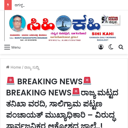
ಆಗಸ್ಟ್ 11 ರಂದು ಕಲಬುರಗಿ ಜಿಲ್ಲೆಯಾದ್ಯಂತ – ಕ್ಷೌರದ ಸಲೂನ್‌ಗಳು ತೆರೆಯಲಿವೆ.
Log
Switch
S
Menu
In
skin
fo
Home
/
ರಾಜ್ಯ ಸುದ್ದಿ
BREAKING NEWS
BREAKING NEWS
ರಾಜ್ಯ ಮಟ್ಟದ
ತನಿಖಾ ವರದಿ, ಸಾಲಿಗ್ರಾಮ ಪಟ್ಟಣ
ಪಂಚಾಯತ್ ಮುಖ್ಯಾಧಿಕಾರಿ – ವಿರುದ್ಧ
ಸಾರ್ವಜನಿಕರ ಆಕ್ರೋಶದ ಜ್ವಾಲೆ..!