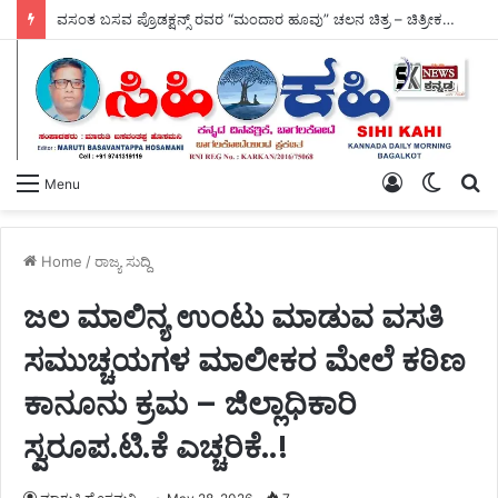
ವಸಂತ ಬಸವ ಪ್ರೊಡಕ್ಷನ್ಸ್ ರವರ “ಮಂದಾರ ಹೂವು” ಚಲನ ಚಿತ್ರ – ಚಿತ್ರೀಕರಣ ಆರಂಭ.
Log
Switch
S
Menu
In
skin
fo
Home
/
ರಾಜ್ಯ ಸುದ್ದಿ
ಜಲ ಮಾಲಿನ್ಯ ಉಂಟು ಮಾಡುವ ವಸತಿ
ಸಮುಚ್ಚಯಗಳ ಮಾಲೀಕರ ಮೇಲೆ ಕಠಿಣ
ಕಾನೂನು ಕ್ರಮ – ಜಿಲ್ಲಾಧಿಕಾರಿ
ಸ್ವರೂಪ.ಟಿ.ಕೆ ಎಚ್ಚರಿಕೆ..!