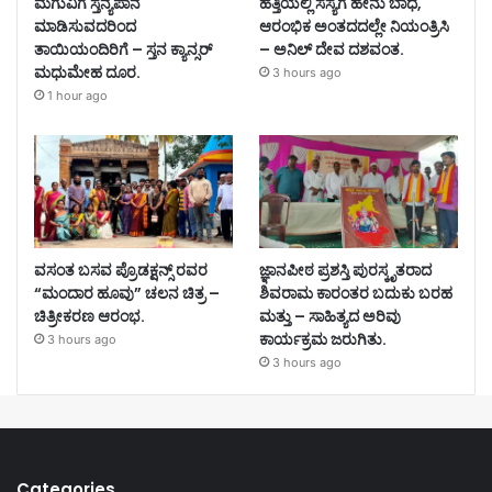
ಮಗುವಿಗೆ ಸ್ತನ್ಯಪಾನ
ಹತ್ತಿಯಲ್ಲಿ ಸಸ್ಯಗೆ ಹೇನು ಬಾಧೆ,
ಮಾಡಿಸುವದರಿಂದ
ಆರಂಭಿಕ ಅಂತದದಲ್ಲೇ ನಿಯಂತ್ರಿಸಿ
ತಾಯಿಯಂದಿರಿಗೆ – ಸ್ತನ ಕ್ಯಾನ್ಸರ್
– ಅನಿಲ್ ದೇವ ದಶವಂತ.
ಮಧುಮೇಹ ದೂರ.
3 hours ago
1 hour ago
ವಸಂತ ಬಸವ ಪ್ರೊಡಕ್ಷನ್ಸ್ ರವರ
ಜ್ಞಾನಪೀಠ ಪ್ರಶಸ್ತಿ ಪುರಸ್ಕೃತರಾದ
“ಮಂದಾರ ಹೂವು” ಚಲನ ಚಿತ್ರ –
ಶಿವರಾಮ ಕಾರಂತರ ಬದುಕು ಬರಹ
ಚಿತ್ರೀಕರಣ ಆರಂಭ.
ಮತ್ತು – ಸಾಹಿತ್ಯದ ಅರಿವು
ಕಾರ್ಯಕ್ರಮ ಜರುಗಿತು.
3 hours ago
3 hours ago
Categories