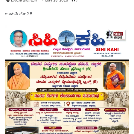
ಮಾರುತಿ ಹೊಸಮನಿ
May 28, 2026
7
ಉಡುಪಿ ಮೇ.28