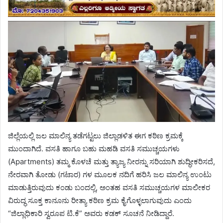
ಜಿಲ್ಲೆಯಲ್ಲಿ ಜಲ ಮಾಲಿನ್ಯ ತಡೆಗಟ್ಟಲು ಜಿಲ್ಲಾಡಳಿತ ಈಗ ಕಠಿಣ ಕ್ರಮಕ್ಕೆ
ಮುಂದಾಗಿದೆ. ವಸತಿ ಹಾಗೂ ಬಹು ಮಹಡಿ ವಸತಿ ಸಮುಚ್ಚಯಗಳು
(Apartments) ತಮ್ಮ ಕೊಳಚೆ ಮತ್ತು ತ್ಯಾಜ್ಯ ನೀರನ್ನು ಸರಿಯಾಗಿ ಶುದ್ಧೀಕರಿಸದೆ,
ನೇರವಾಗಿ ತೋಡು (ಗಟಾರ) ಗಳ ಮೂಲಕ ನದಿಗೆ ಹರಿಸಿ ಜಲ ಮಾಲಿನ್ಯ ಉಂಟು
ಮಾಡುತ್ತಿರುವುದು ಕಂಡು ಬಂದಲ್ಲಿ, ಅಂತಹ ವಸತಿ ಸಮುಚ್ಚಯಗಳ ಮಾಲೀಕರ
ವಿರುದ್ಧ ಸೂಕ್ತ ಕಾನೂನು ರೀತ್ಯಾ ಕಠಿಣ ಕ್ರಮ ಕೈಗೊಳ್ಳಲಾಗುವುದು ಎಂದು
“ಜಿಲ್ಲಾಧಿಕಾರಿ ಸ್ವರೂಪ ಟಿ.ಕೆ” ಅವರು ಕಡಕ್ ಸೂಚನೆ ನೀಡಿದ್ದಾರೆ.