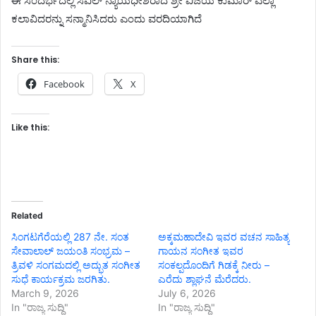
ಈ ಸಂದರ್ಭದಲ್ಲಿ ಸಿವಿಲ್ ನ್ಯಾಯಧೀಶರಾದ ಶ್ರೀ ವಿಜಯ ಕುಮಾರ್ ಎಲ್ಲಾ
ಕಲಾವಿದರನ್ನು ಸನ್ಮಾನಿಸಿದರು ಎಂದು ವರದಿಯಾಗಿದೆ
Share this:
Facebook
X
Like this:
Related
ಸಿಂಗಟಗೆರೆಯಲ್ಲಿ 287 ನೇ. ಸಂತ
ಅಕ್ಕಮಹಾದೇವಿ ಇವರ ವಚನ ಸಾಹಿತ್ಯ
ಸೇವಾಲಾಲ್ ಜಯಂತಿ ಸಂಭ್ರಮ –
ಗಾಯನ ಸಂಗೀತ ಇವರ
ತ್ರಿವಳಿ ಸಂಗಮದಲ್ಲಿ ಅದ್ಭುತ ಸಂಗೀತ
ಸಂಕಲ್ಪದೊಂದಿಗೆ ಗಿಡಕ್ಕೆ ನೀರು –
ಸುಧೆ ಕಾರ್ಯಕ್ರಮ ಜರಗಿತು.
ಎರೆದು ಶ್ಲಾಘನೆ ಮೆರೆದರು.
March 9, 2026
July 6, 2026
In "ರಾಜ್ಯ ಸುದ್ದಿ"
In "ರಾಜ್ಯ ಸುದ್ದಿ"