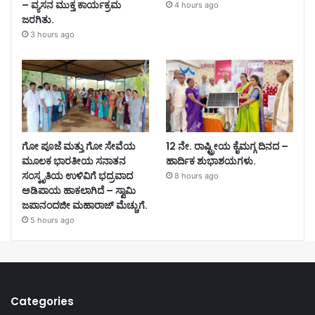
– ವ್ಯಸನ ಮುಕ್ತ ಕಾರ್ಯಕ್ರಮ
4 hours ago
ಜರಗಿತು.
3 hours ago
ಗೋ ಪೂಜೆ ಮತ್ತು ಗೋ ಸೇವೆಯ
12 ನೇ. ರಾಷ್ಟ್ರೀಯ ಕೈಮಗ್ಗ ದಿನದ –
ಮೂಲಕ ಭಾರತೀಯ ಸನಾತನ
ಹಾರ್ದಿಕ ಶುಭಾಶಯಗಳು.
ಸಂಸ್ಕೃತಿಯ ಉಳಿವಿಗೆ ಭದ್ರವಾದ
8 hours ago
ಅಡಿಪಾಯ ಹಾಕಲಾಗಿದೆ – ಸ್ವಾಮಿ
ಜಪಾನಂದಜೀ ಮಹಾರಾಜ್ ಮೆಚ್ಚುಗೆ.
5 hours ago
Categories