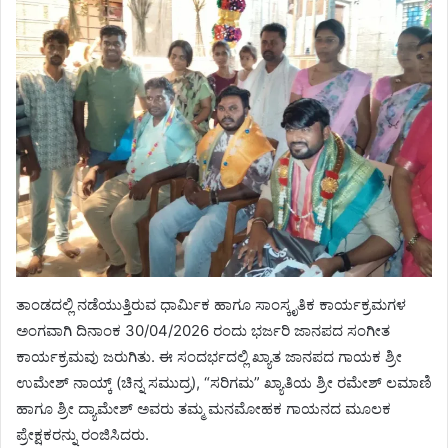
ತಾಂಡದಲ್ಲಿ ನಡೆಯುತ್ತಿರುವ ಧಾರ್ಮಿಕ ಹಾಗೂ ಸಾಂಸ್ಕೃತಿಕ ಕಾರ್ಯಕ್ರಮಗಳ
ಅಂಗವಾಗಿ ದಿನಾಂಕ 30/04/2026 ರಂದು ಭರ್ಜರಿ ಜಾನಪದ ಸಂಗೀತ
ಕಾರ್ಯಕ್ರಮವು ಜರುಗಿತು. ಈ ಸಂದರ್ಭದಲ್ಲಿ ಖ್ಯಾತ ಜಾನಪದ ಗಾಯಕ ಶ್ರೀ
ಉಮೇಶ್ ನಾಯ್ಕ್ (ಚಿನ್ನ ಸಮುದ್ರ), “ಸರಿಗಮ” ಖ್ಯಾತಿಯ ಶ್ರೀ ರಮೇಶ್ ಲಮಾಣಿ
ಹಾಗೂ ಶ್ರೀ ದ್ಯಾಮೇಶ್ ಅವರು ತಮ್ಮ ಮನಮೋಹಕ ಗಾಯನದ ಮೂಲಕ
ಪ್ರೇಕ್ಷಕರನ್ನು ರಂಜಿಸಿದರು.