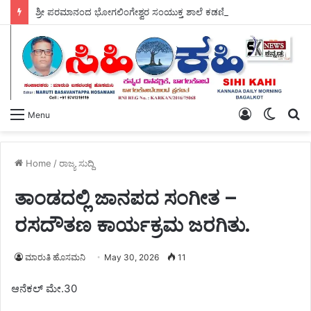
ಶ್ರೀ ಪರಮಾನಂದ ಭೋಗಲಿಂಗೇಶ್ವರ ಸಂಯುಕ್ತ ಶಾಲೆ ಕಡಣಿಯಲ್ಲಿ ಇಂದು – ವ್ಯಸನ ಮುಕ್ತ ಕಾರ್ಯಕ್ರಮ ಜರಗಿತು.
Log
Switch
S
Menu
In
skin
fo
Home
/
ರಾಜ್ಯ ಸುದ್ದಿ
ತಾಂಡದಲ್ಲಿ ಜಾನಪದ ಸಂಗೀತ –
ರಸದೌತಣ ಕಾರ್ಯಕ್ರಮ ಜರಗಿತು.
ಮಾರುತಿ ಹೊಸಮನಿ
May 30, 2026
11
ಆನೆಕಲ್ ಮೇ.30